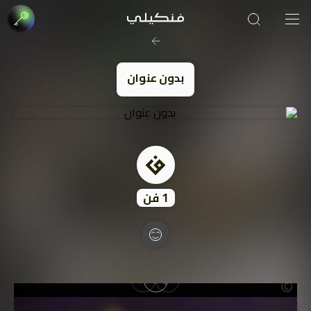
صورة الغلاف من فن
SOUFIANE Abid
بدون عنوان
1
فن