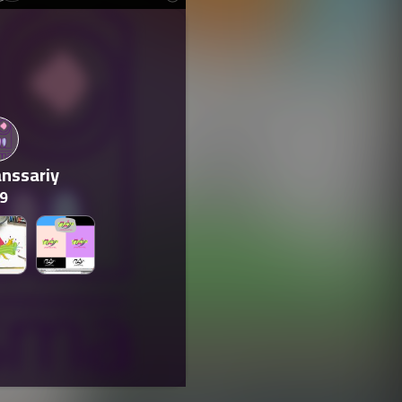
nssariy
9