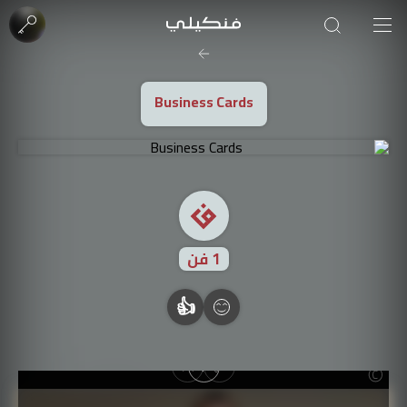
صورة الغلاف من فن
SOUFIANE Abid
Business Cards
1
فن
👍