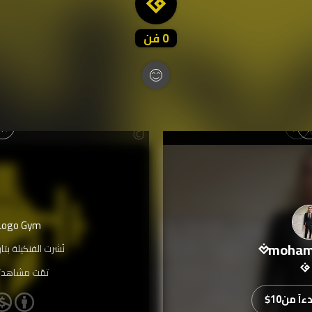
0
فن
Logo Gym
moham
نُشرت الفنكيلة بتا
تمّت مشاهدت
اً من
$10