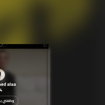
ed alaa
4
وظفني بدء