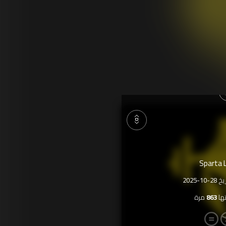
Sparta 
ريخ
2025-10-28
ها
863
مرة