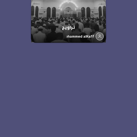
تراويح
Mohammed alKaff