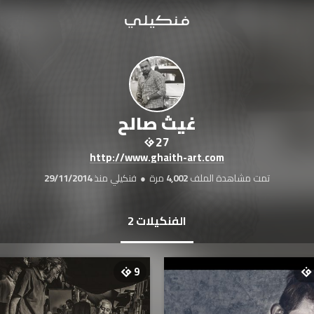
غيث صالح
27
http://www.ghaith-art.com
تمت مشاهدة الملف
4,002
مرة
●
فنكيلي منذ
29/11/2014
الفنكيلات
2
9