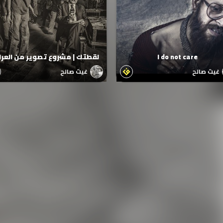
I do not care
لقطتك | مشروع تصوير من العر
غيث صالح
غيث صالح